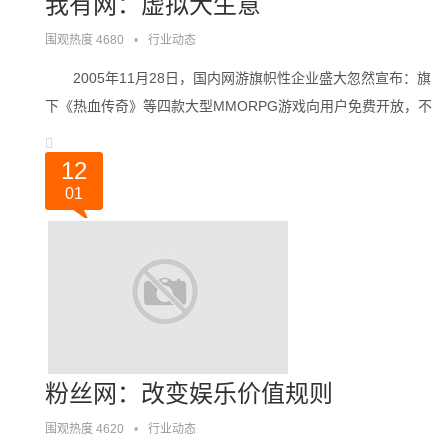
我有网：虚拟大生意
围观热度 4680
•
行业动态
2005年11月28日，国内网游旗帜性企业盛大忽然宣布：旗
下《热血传奇》等四款大型MMORPG游戏向用户免费开放，不
再收取游戏时间费用。消息一出，游戏产业风云突变，业内人
士猜疑纷纷，不同的人从中看。。。
12
01
粉丝网：改变娱乐价值规则
围观热度 4620
•
行业动态