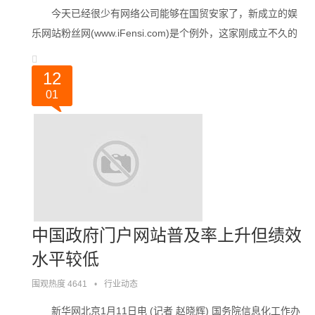
今天已经很少有网络公司能够在国贸安家了，新成立的娱
乐网站粉丝网(www.iFensi.com)是个例外，这家刚成立不久的
网络公司的办公室就放在了国贸西楼。“很快我们就将搬家，一
是因为人员会不断增多。。。
12
01
中国政府门户网站普及率上升但绩效
水平较低
围观热度 4641
•
行业动态
新华网北京1月11日电 (记者 赵晓辉) 国务院信息化工作办