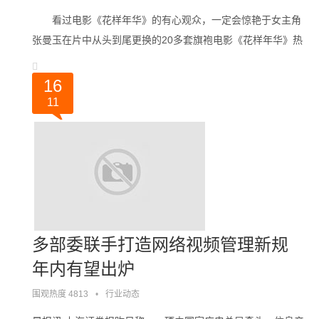
看过电影《花样年华》的有心观众，一定会惊艳于女主角
张曼玉在片中从头到尾更换的20多套旗袍电影《花样年华》热
映时，颜红萍还是湖南大学金融系的一个普通学生。而她现在
已经是上海五颜六色服饰有限公司董事长。。。
16
11
多部委联手打造网络视频管理新规
年内有望出炉
围观热度 4813
•
行业动态