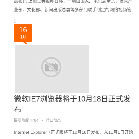
晨报讯 上海证券报昨日称，一项由国家广电总局牵头，信息产
业部、文化部、新闻出版总署等多部门联手制定的网络视频管
理新规正在低调酝酿之中，有望于年内出炉。大到新浪、搜狐
这样的******门户网站，小到最近。。。
16
10
微软IE7浏览器将于10月18日正式发
布
围观热度 4784
•
行业动态
Internet Explorer 7正式版将于10月18日发布，从11月1日开始