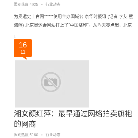
围观热度 4925
•
行业动态
为奥运史上官网******使用主办国域名 京华时报讯 (记者 李艾 熊
海燕) 北京奥运会网站打上了“中国烙印”。从昨天零点起，北京
奥运会官方网站原先使用的beijing2008.com域名自动跳转到
beiji。。。
16
11
湘女颜红萍：最早通过网络拍卖旗袍
的网商
围观热度 5160
•
行业动态