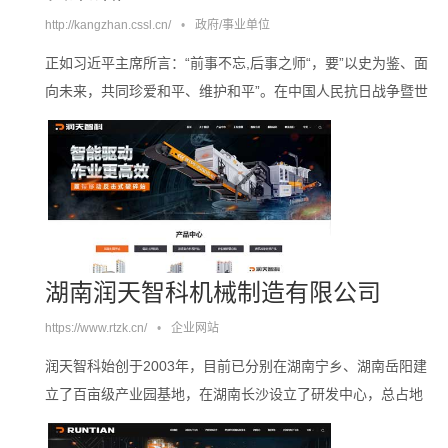
http://kangzhan.cssl.cn/
•
政府/事业单位
正如习近平主席所言：“前事不忘,后事之师“，要”以史为鉴、面
向未来，共同珍爱和平、维护和平”。在中国人民抗日战争暨世
界反法西斯战争胜利80周年之际，湖南省档案馆举办此次档案
展，旨在致敬为中国抗战胜利建立了历史功勋的中华儿女，祭
奠在抗战中英勇献身的烈士与惨遭侵略者杀戮的无辜死难者，
以期弘扬伟大的抗战精神，为实现中华民族伟大复兴汇聚磅礴
的精神力量。。。。
湖南润天智科机械制造有限公司
https://www.rtzk.cn/
•
企业网站
润天智科始创于2003年，目前已分别在湖南宁乡、湖南岳阳建
立了百亩级产业园基地，在湖南长沙设立了研发中心，总占地
面积超10万平方米。润天智科拥有一支由国内及国外机电专家