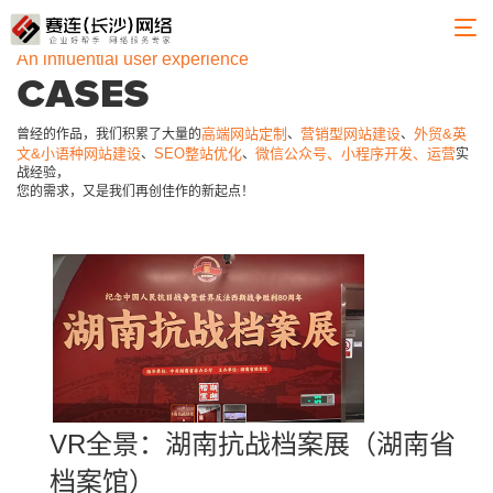
An influential user experience
CASES
高端网站定制
营销型网站建设
外贸&英
曾经的作品，我们积累了大量的
、
、
文&小语种网站建设
SEO整站优化
微信公众号、小程序开发、运营
、
、
实
战经验，
您的需求，又是我们再创佳作的新起点！
VR全景：湖南抗战档案展（湖南省
档案馆）